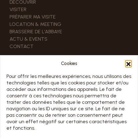
DÉCOUVRIR
VISITER
PRÉPARER MA VISITE
LOCATION & MEETING
BRASSERIE DE L’ABBAYE
ACTU & EVENTS
CONTACT
LIENS UTILES
Cookies
NOS PARTENAIRES
ESPACE PRO & PRESSE
Pour offrir les meilleures expériences, nous utilisons des
technologies telles que les cookies pour stocker et/ou
accéder aux informations des appareils. Le fait de
HORAIRE
consentir à ces technologies nous permettra de
traiter des données telles que le comportement de
TOUS LES JOURS 7/7 DE 10H À 18H
navigation ou les ID uniques sur ce site. Le fait de ne
Jours d’ouverture sur le calendrier ci-dessous
pas consentir ou de retirer son consentement peut
avoir un effet négatif sur certaines caractéristiques
Chargement en cours…
et fonctions.
TARIFS & RÉSERVATION