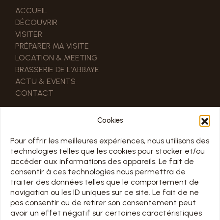
ACCUEIL
DÉCOUVRIR
VISITER
PRÉPARER MA VISITE
LOCATION & MEETING
BRASSERIE DE L’ABBAYE
ACTU & EVENTS
CONTACT
LIENS UTILES
Cookies
NOS PARTENAIRES
ESPACE PRO & PRESSE
Pour offrir les meilleures expériences, nous utilisons des
technologies telles que les cookies pour stocker et/ou
accéder aux informations des appareils. Le fait de
HORAIRE
consentir à ces technologies nous permettra de
traiter des données telles que le comportement de
TOUS LES JOURS 7/7 DE 10H À 18H
navigation ou les ID uniques sur ce site. Le fait de ne
Jours d’ouverture sur le calendrier ci-dessous
pas consentir ou de retirer son consentement peut
avoir un effet négatif sur certaines caractéristiques
Chargement en cours…