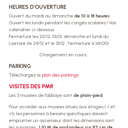
HEURES D’OUVERTURE
Ouvert du mardi au dimanche
de 10 à 18 heures
Ouvert les lundis pendant les congés scolaires ! Voir
calendrier ci-dessous.
Fermeture les 25/12, 01/01, dimanche et lundi du
Laetare (le 24/12 et le 31/12 : fermeture à 16h00).
Chargement en cours…
PARKING
Téléchargez le
plan des parkings
VISITES DES PMR
Les 3 musées de l’abbaye sont
de plain-pied
.
Pour accéder aux musées situés aux étages (-1 et
+1), les personnes à besoins spécifiques doivent
emprunter un ascenseur dont les dimensions sont
les suivantes :
1,10 M de profondeur sur 87 cm de