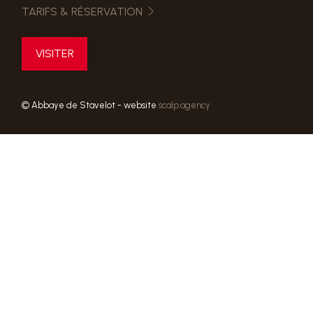
TARIFS & RÉSERVATION
VISITER
© Abbaye de Stavelot - website
scalp.agency