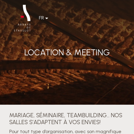
FR
LOCATION & MEETING
MARIAGE, SÉMINAIRE, TEAMBUILDING… NOS
SALLES S’ADAPTENT À VOS ENVIES!
Pour tout type d’organisation, avec son magnifique