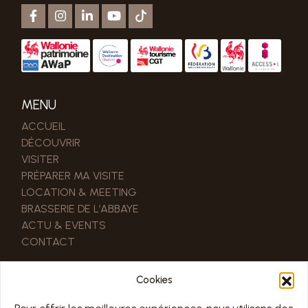
MENU
ACCUEIL
DÉCOUVRIR
VISITER
PRÉPARER MA VISITE
LOCATION & MEETING
BRASSERIE DE L’ABBAYE
ACTU & EVENTS
CONTACT
LIENS UTILES
Cookies
NOS PARTENAIRES
ESPACE PRO & PRESSE