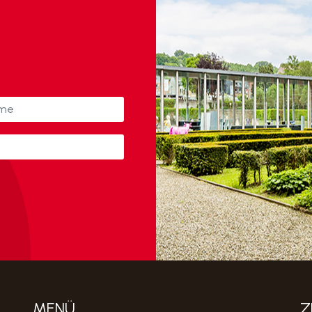
N
MENÜ
Z