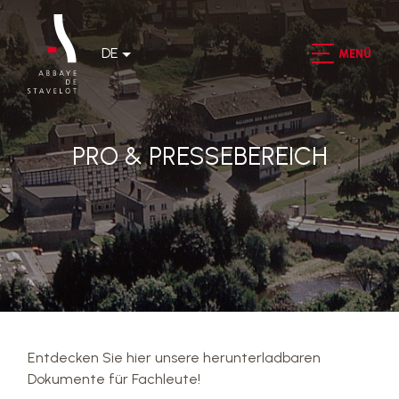
DE
MENÜ
PRO & PRESSEBEREICH
Entdecken Sie hier unsere herunterladbaren
Dokumente für Fachleute!