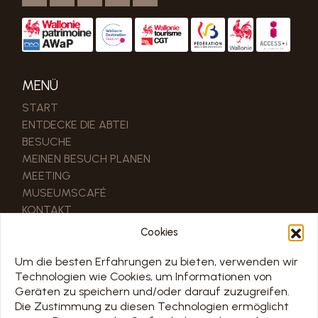
MENÜ
START
ENTDECKE DIE ABTEI
BESUCHE
MEINEN BESUCH PLANEN
MEETING
MUSEUMSCAFÉ
KONTAKT
Cookies
NÜTZLICHE LINKS
UNSERE PARTNER
Um die besten Erfahrungen zu bieten, verwenden wir
Technologien wie Cookies, um Informationen von
PRO & PRESSEBEREICH
Geräten zu speichern und/oder darauf zuzugreifen.
Die Zustimmung zu diesen Technologien ermöglicht
ZEITPLAN