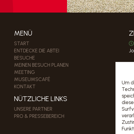
MENÜ
Z
START
ENTDECKE DIE ABTEI
Jo
BESUCHE
MEINEN BESUCH PLANEN
MEETING
P
MUSEUMSCAFÉ
Um di
KONTAKT
Techn
speic
NÜTZLICHE LINKS
diese
UNSERE PARTNER
Surfv
verar
PRO & PRESSEBEREICH
Zust
Funkt