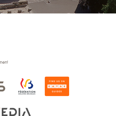
hnen!