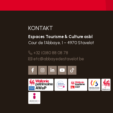
KONTAKT
Espaces Tourisme & Culture asbl
Cour de l’Abbaye, 1 – 4970 Stavelot
+32 (0)80 88 08 78
etc@abbayedestavelot.be