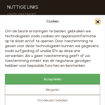
NUTTIGE LINKS
ONZE PARTNERS
PRO & PERS RUIMTE
Cookies
Om de beste ervaringen te bieden, gebruiken we
SCHEMA
technologieën zoals cookies om apparaatinformatie
TOUS LES JOURS 7/7 DE 10H À 18H
op te slaan en/of te openen. Door toestemming te
geven voor deze technologieën kunnen we gegevens
SLUIT OM 16:00 OP 31/12
zoals surfgedrag of unieke ID's op deze site
Openingsdagen op de kalender hieronder
verwerken. Als u geen toestemming geeft of uw
toestemming intrekt, kan dit negatieve gevolgen
Chargement en cours…
hebben voor bepaalde functies en kenmerken.
PRIJZEN EN RESERVERING
Accepteren
BEZOEKEN
Weigeren
Voorkeuren bekijken
© Abbaye de Stavelot - website
scalp.agency