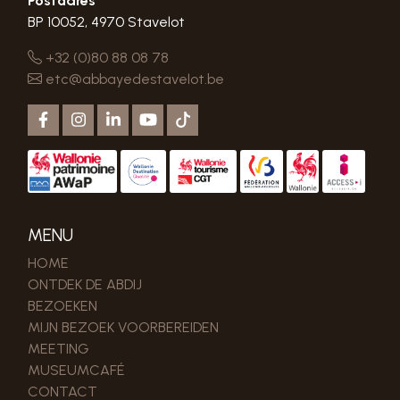
Postadres
BP 10052, 4970 Stavelot
+32 (0)80 88 08 78
etc@abbayedestavelot.be
MENU
HOME
ONTDEK DE ABDIJ
BEZOEKEN
MIJN BEZOEK VOORBEREIDEN
MEETING
MUSEUMCAFÉ
CONTACT