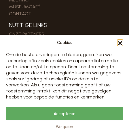
MUSEUMCAFÉ
CONTACT
NUTTIGE LINKS
ONZE PARTNERS
PRO & PERS RUIMTE
Cookies
Om de beste ervaringen te bieden, gebruiken we
SCHEMA
technologieën zoals cookies om apparaatinformatie
TOUS LES JOURS 7/7 DE 10H À 18H
op te slaan en/of te openen. Door toestemming te
geven voor deze technologieën kunnen we gegevens
SLUIT OM 16:00 OP 31/12
zoals surfgedrag of unieke ID's op deze site
Openingsdagen op de kalender hieronder
verwerken. Als u geen toestemming geeft of uw
toestemming intrekt, kan dit negatieve gevolgen
Chargement en cours…
hebben voor bepaalde functies en kenmerken.
PRIJZEN EN RESERVERING
Accepteren
BEZOEKEN
Weigeren