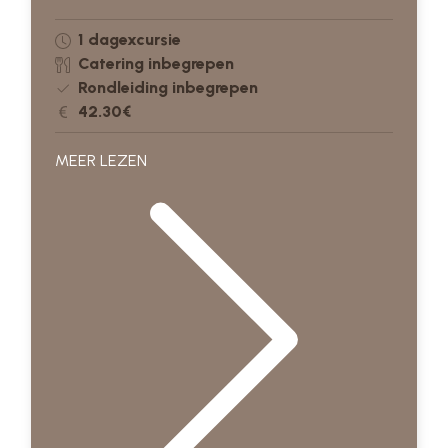
1 dagexcursie
Catering inbegrepen
Rondleiding inbegrepen
42.30€
MEER LEZEN