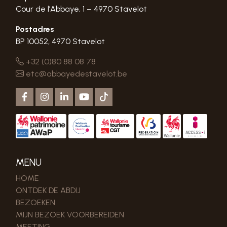
Cour de l’Abbaye, 1 – 4970 Stavelot
Postadres
BP 10052, 4970 Stavelot
+32 (0)80 88 08 78
etc@abbayedestavelot.be
MENU
HOME
ONTDEK DE ABDIJ
BEZOEKEN
MIJN BEZOEK VOORBEREIDEN
MEETING