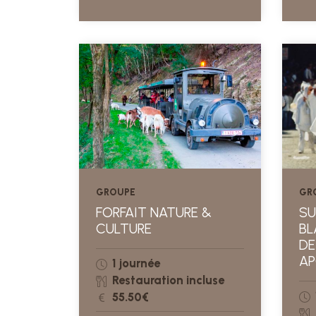
GROUPE
GR
FORFAIT NATURE &
SU
CULTURE
BL
DE
AP
1 journée
Restauration incluse
55.50€