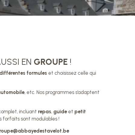
USSI EN
GROUPE
!
différentes formules
et choisissez celle qui
 automobile
, etc. Nos programmes s’adaptent
complet, incluant
repas
,
guide
et
petit
 forfaits sont modulables !
roupe@abbayedestavelot.be