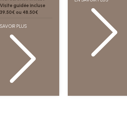
Visite guidée incluse
39.50€ ou 48.50€
 SAVOIR PLUS