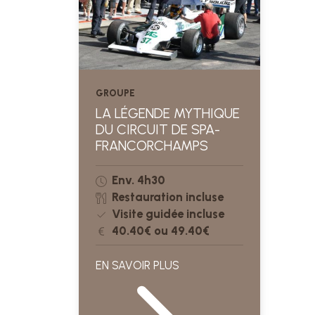
GROUPE
LA LÉGENDE MYTHIQUE
DU CIRCUIT DE SPA-
FRANCORCHAMPS
Env. 4h30
Restauration incluse
Visite guidée incluse
40.40€ ou 49.40€
EN SAVOIR PLUS