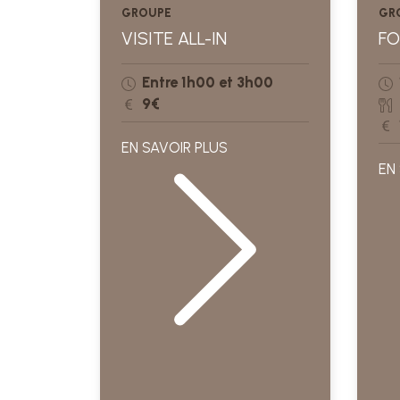
GROUPE
GR
VISITE ALL-IN
FO
Entre 1h00 et 3h00
9€
EN SAVOIR PLUS
EN