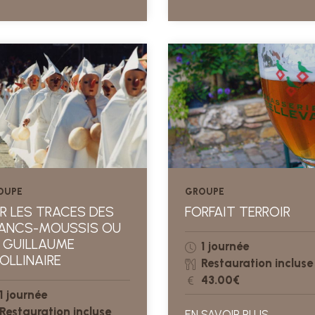
OUPE
GROUPE
R LES TRACES DES
FORFAIT TERROIR
ANCS-MOUSSIS OU
 GUILLAUME
1 journée
OLLINAIRE
Restauration incluse
43.00€
1 journée
Restauration incluse
EN SAVOIR PLUS