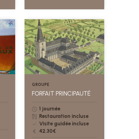
GROUPE
FORFAIT PRINCIPAUTÉ
1 journée
Restauration incluse
Visite guidée incluse
42.30€