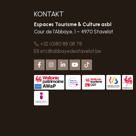
KONTAKT
Espaces Tourisme & Culture asbl
Cour de l’Abbaye, 1 – 4970 Stavelot
+32 (0)80 88 08 78
etc@abbayedestavelot.be