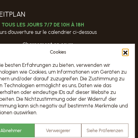
EITPLAN
TOUS LES JOURS 7/7 DE 10H À 18H
urs d’ouverture sur le calendrier ci-dessous
Chargement en cours…
Cookies
REISE & BUCHUNG
e besten Erfahrungen zu bieten, verwenden wir
ologien wie Cookies, um Informationen von Geräten zu
BESUCHE
hern und/oder darauf zuzugreifen. Die Zustimmung zu
n Technologien ermöglicht es uns, Daten wie das
erhalten oder eindeutige IDs auf dieser Website zu
beiten. Die Nichtzustimmung oder der Widerruf der
immung kann sich negativ auf bestimmte Merkmale und
ionen auswirken.
© Abbaye de Stavelot - website
scalp.agency
Abnehmer
Verweigerer
Siehe Präferenzen