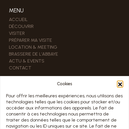
MENU
ACCUEIL
DÉCOUVRIR
VISITER
PRÉPARER MA VISITE
LOCATION & MEETING
BRASSERIE DE L’ABBAYE
ACTU & EVENTS
CONTACT
LIENS UTILES
Cookies
NOS PARTENAIRES
ESPACE PRO & PRESSE
Pour offrir les meilleures expériences, nous utilisons des
technologies telles que les cookies pour stocker et/ou
accéder aux informations des appareils. Le fait de
HORAIRE
consentir à ces technologies nous permettra de
traiter des données telles que le comportement de
TOUS LES JOURS 7/7 DE 10H À 18H
navigation ou les ID uniques sur ce site. Le fait de ne
Jours d’ouverture sur le calendrier ci-dessous