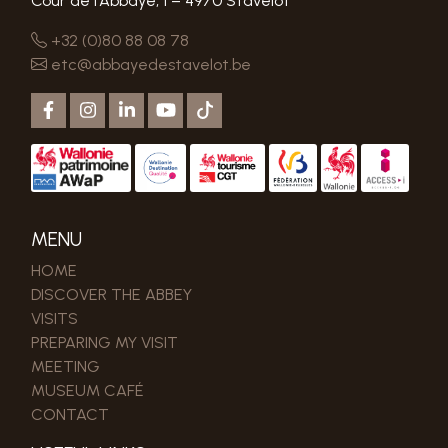
Cour de l’Abbaye, 1 – 4970 Stavelot
+32 (0)80 88 08 78
etc@abbayedestavelot.be
MENU
HOME
DISCOVER THE ABBEY
VISITS
PREPARING MY VISIT
MEETING
MUSEUM CAFÉ
CONTACT