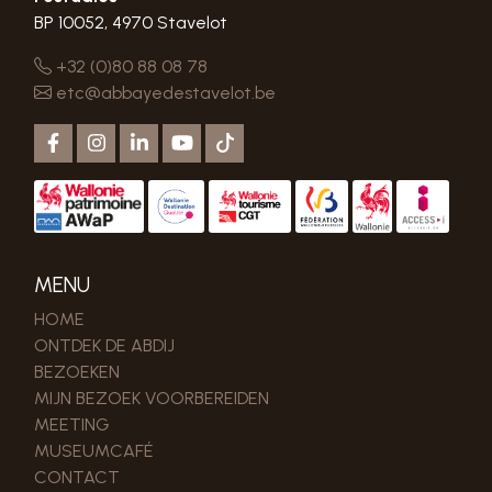
BP 10052, 4970 Stavelot
+32 (0)80 88 08 78
etc@abbayedestavelot.be
MENU
HOME
ONTDEK DE ABDIJ
BEZOEKEN
MIJN BEZOEK VOORBEREIDEN
MEETING
MUSEUMCAFÉ
CONTACT