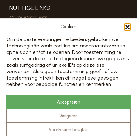
NUTTIGE LINKS
ONZE PARTNERS
PRO & PERS RUIMTE
Cookies
Om de beste ervaringen te bieden, gebruiken we
SCHEMA
technologieën zoals cookies om apparaatinformatie
TOUS LES JOURS 7/7 DE 10H À 18H
op te slaan en/of te openen. Door toestemming te
geven voor deze technologieën kunnen we gegevens
SLUIT OM 16:00 OP 31/12
zoals surfgedrag of unieke ID's op deze site
Openingsdagen op de kalender hieronder
verwerken. Als u geen toestemming geeft of uw
toestemming intrekt, kan dit negatieve gevolgen
Chargement en cours…
hebben voor bepaalde functies en kenmerken.
PRIJZEN EN RESERVERING
Accepteren
BEZOEKEN
Weigeren
Voorkeuren bekijken
© Abbaye de Stavelot - website
scalp.agency