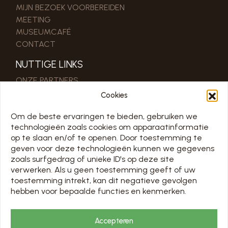
MIJN BEZOEK VOORBEREIDEN
MEETING
MUSEUMCAFÉ
CONTACT
NUTTIGE LINKS
ONZE PARTNERS
PRO & PERS RUIMTE
Cookies
Om de beste ervaringen te bieden, gebruiken we
SCHEMA
technologieën zoals cookies om apparaatinformatie
TOUS LES JOURS 7/7 DE 10H À 18H
op te slaan en/of te openen. Door toestemming te
geven voor deze technologieën kunnen we gegevens
SLUIT OM 16:00 OP 31/12
zoals surfgedrag of unieke ID's op deze site
Openingsdagen op de kalender hieronder
verwerken. Als u geen toestemming geeft of uw
toestemming intrekt, kan dit negatieve gevolgen
Chargement en cours…
hebben voor bepaalde functies en kenmerken.
PRIJZEN EN RESERVERING
Accepteren