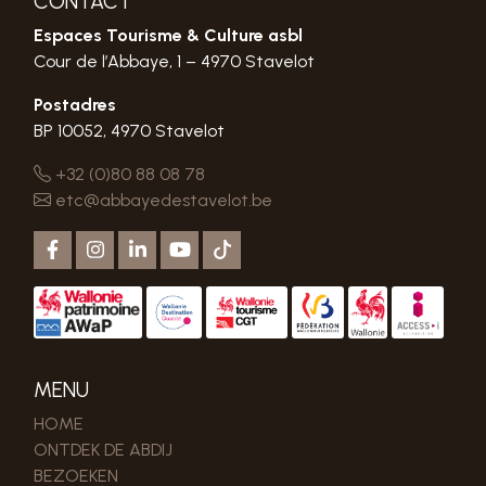
CONTACT
Espaces Tourisme & Culture asbl
Cour de l’Abbaye, 1 – 4970 Stavelot
Postadres
BP 10052, 4970 Stavelot
+32 (0)80 88 08 78
etc@abbayedestavelot.be
MENU
HOME
ONTDEK DE ABDIJ
BEZOEKEN