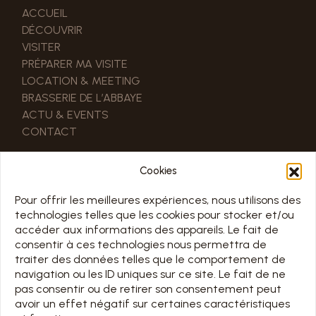
ACCUEIL
DÉCOUVRIR
VISITER
PRÉPARER MA VISITE
LOCATION & MEETING
BRASSERIE DE L’ABBAYE
ACTU & EVENTS
CONTACT
LIENS UTILES
Cookies
NOS PARTENAIRES
ESPACE PRO & PRESSE
Pour offrir les meilleures expériences, nous utilisons des
technologies telles que les cookies pour stocker et/ou
accéder aux informations des appareils. Le fait de
HORAIRE
consentir à ces technologies nous permettra de
traiter des données telles que le comportement de
TOUS LES JOURS 7/7 DE 10H À 18H
navigation ou les ID uniques sur ce site. Le fait de ne
Jours d’ouverture sur le calendrier ci-dessous
pas consentir ou de retirer son consentement peut
avoir un effet négatif sur certaines caractéristiques
Chargement en cours…