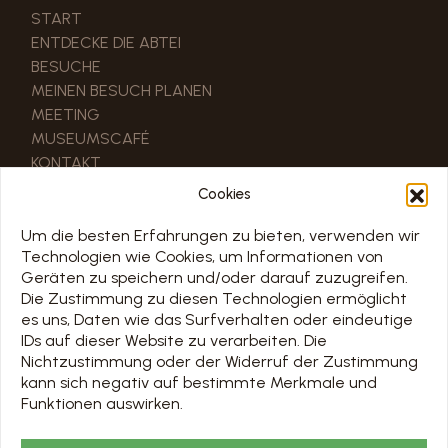
START
ENTDECKE DIE ABTEI
BESUCHE
MEINEN BESUCH PLANEN
MEETING
MUSEUMSCAFÉ
KONTAKT
Cookies
NÜTZLICHE LINKS
UNSERE PARTNER
Um die besten Erfahrungen zu bieten, verwenden wir
Technologien wie Cookies, um Informationen von
PRO & PRESSEBEREICH
Geräten zu speichern und/oder darauf zuzugreifen.
Die Zustimmung zu diesen Technologien ermöglicht
ZEITPLAN
es uns, Daten wie das Surfverhalten oder eindeutige
IDs auf dieser Website zu verarbeiten. Die
TOUS LES JOURS 7/7 DE 10H À 18H
Nichtzustimmung oder der Widerruf der Zustimmung
Jours d’ouverture sur le calendrier ci-dessous
kann sich negativ auf bestimmte Merkmale und
Funktionen auswirken.
Chargement en cours…