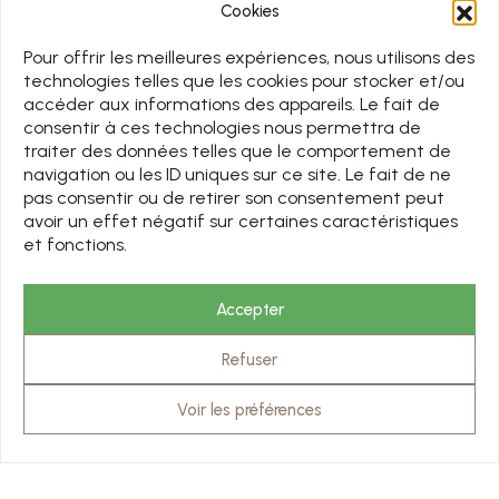
Cookies
Pour offrir les meilleures expériences, nous utilisons des
technologies telles que les cookies pour stocker et/ou
accéder aux informations des appareils. Le fait de
consentir à ces technologies nous permettra de
traiter des données telles que le comportement de
navigation ou les ID uniques sur ce site. Le fait de ne
MENU
pas consentir ou de retirer son consentement peut
ACCUEIL
avoir un effet négatif sur certaines caractéristiques
et fonctions.
DÉCOUVRIR
VISITER
PRÉPARER MA VISITE
Accepter
LOCATION & MEETING
BRASSERIE DE L’ABBAYE
Refuser
ACTU & EVENTS
CONTACT
Voir les préférences
LIENS UTILES
NOS PARTENAIRES