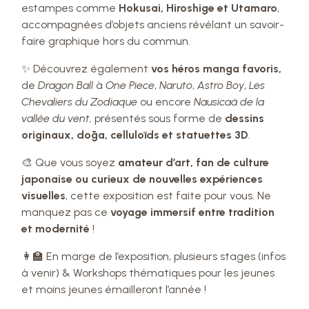
estampes comme
Hokusai, Hiroshige et Utamaro
,
accompagnées d’objets anciens révélant un savoir-
faire graphique hors du commun.
✨ Découvrez également
vos héros manga favoris,
de
Dragon Ball
à
One Piece
,
Naruto
,
Astro Boy
,
Les
Chevaliers du Zodiaque
ou encore
Nausicaä de la
vallée du vent,
présentés sous forme de
dessins
originaux, dōga, celluloïds et statuettes 3D
.
🎨 Que vous soyez
amateur d’art, fan de culture
japonaise ou curieux de nouvelles expériences
visuelles
, cette exposition est faite pour vous. Ne
manquez pas ce
voyage immersif entre tradition
et modernité
!
👩‍🏫 En marge de l’exposition, plusieurs stages (infos
à venir) & Workshops thématiques pour les jeunes
et moins jeunes émailleront l’année !