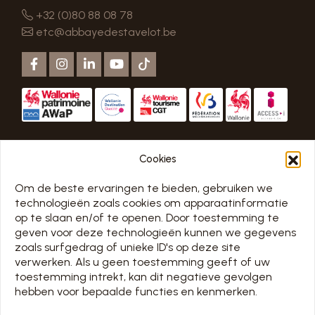
+32 (0)80 88 08 78
etc@abbayedestavelot.be
MENU
Cookies
HOME
Om de beste ervaringen te bieden, gebruiken we
ONTDEK DE ABDIJ
technologieën zoals cookies om apparaatinformatie
BEZOEKEN
op te slaan en/of te openen. Door toestemming te
MIJN BEZOEK VOORBEREIDEN
geven voor deze technologieën kunnen we gegevens
MEETING
zoals surfgedrag of unieke ID's op deze site
MUSEUMCAFÉ
verwerken. Als u geen toestemming geeft of uw
toestemming intrekt, kan dit negatieve gevolgen
CONTACT
hebben voor bepaalde functies en kenmerken.
NUTTIGE LINKS