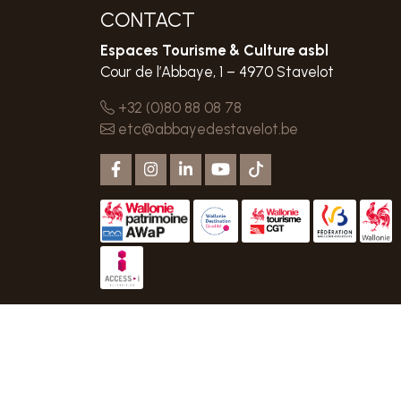
CONTACT
Espaces Tourisme & Culture asbl
Cour de l’Abbaye, 1 – 4970 Stavelot
+32 (0)80 88 08 78
etc@abbayedestavelot.be