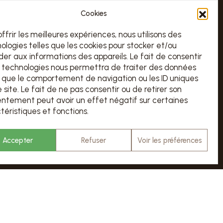
ORAIRE
Cookies
TOUS LES JOURS 7/7 DE 10H À 18H
offrir les meilleures expériences, nous utilisons des
urs d’ouverture sur le calendrier ci-dessous
ologies telles que les cookies pour stocker et/ou
er aux informations des appareils. Le fait de consentir
Chargement en cours…
 technologies nous permettra de traiter des données
s que le comportement de navigation ou les ID uniques
ARIFS & RÉSERVATION
e site. Le fait de ne pas consentir ou de retirer son
ntement peut avoir un effet négatif sur certaines
VISITER
téristiques et fonctions.
Accepter
Refuser
Voir les préférences
© Abbaye de Stavelot - website
scalp.agency