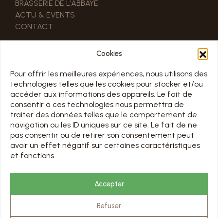
BRASSERIE DE L’ABBAYE
ACTU & EVENTS
CONTACT
LIENS UTILES
Cookies
NOS PARTENAIRES
ESPACE PRO & PRESSE
Pour offrir les meilleures expériences, nous utilisons des
technologies telles que les cookies pour stocker et/ou
accéder aux informations des appareils. Le fait de
HORAIRE
consentir à ces technologies nous permettra de
traiter des données telles que le comportement de
TOUS LES JOURS 7/7 DE 10H À 18H
navigation ou les ID uniques sur ce site. Le fait de ne
Jours d’ouverture sur le calendrier ci-dessous
pas consentir ou de retirer son consentement peut
avoir un effet négatif sur certaines caractéristiques
Chargement en cours…
et fonctions.
TARIFS & RÉSERVATION
Accepter
VISITER
Refuser