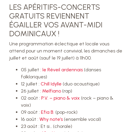
LES APÉRITIFS-CONCERTS
GRATUITS REVIENNENT
ÉGAILLER VOS AVANT-MIDI
DOMINICAUX !
Une programmation éclectique et locale vous
attend pour un moment convivial, les dimanches de
juillet et août (sauf le 19 juillet) à 11h00.
05 juillet :
le Réveil ardennais
(danses
folkloriques)
12 juillet :
Chill Idylle
(duo acoustique)
26 juillet :
Melfiano
(rap)
02 août :
P.V. – piano & voix
(rock – piano &
voix)
09 août :
Efia B.
(pop-rock)
16 août :
Why note’s
(ensemble vocal)
23 août : Et si… (chorale)