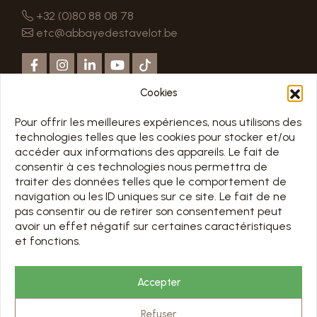
+32 (0)80 88 08 78
etc@abbayedestavelot.be
Cookies
Pour offrir les meilleures expériences, nous utilisons des
technologies telles que les cookies pour stocker et/ou
accéder aux informations des appareils. Le fait de
MENU
consentir à ces technologies nous permettra de
ACCUEIL
traiter des données telles que le comportement de
DÉCOUVRIR
navigation ou les ID uniques sur ce site. Le fait de ne
pas consentir ou de retirer son consentement peut
VISITER
avoir un effet négatif sur certaines caractéristiques
PRÉPARER MA VISITE
et fonctions.
LOCATION & MEETING
BRASSERIE DE L’ABBAYE
ACTU & EVENTS
Accepter
CONTACT
Refuser