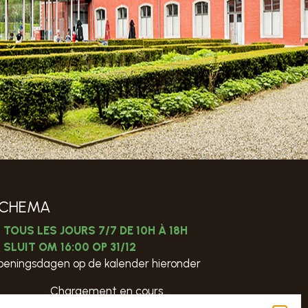
CHEMA
TOUS LES JOURS 7/7 DE 10H À 18H
SLUIT OM 16:00 OP 31/12
eningsdagen op de kalender hieronder
Chargement en cours…