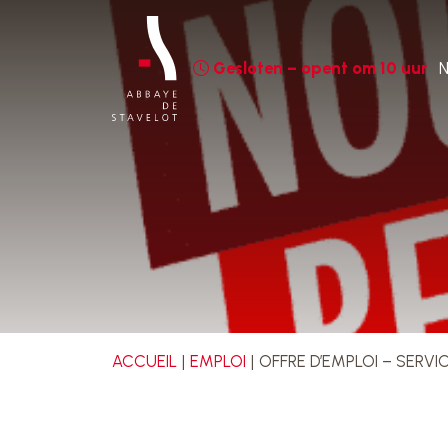
Gesloten – opent om 10 uur
N
ACCUEIL
EMPLOI
OFFRE D’EMPLOI – SERVI