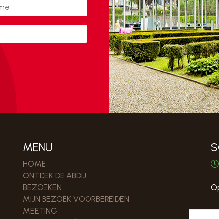
MENU
S
HOME
ONTDEK DE ABDIJ
BEZOEKEN
Op
MIJN BEZOEK VOORBEREIDEN
MEETING