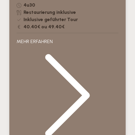
4u30
Restaurierung inklusive
Inklusive geführter Tour
40.40€ ou 49.40€
MEHR ERFAHREN