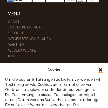
MENÜ
START
ENTDECKE DIE ABTEI
BESUCHE
MEINEN BESUCH PLANEN
MEETING
MUSEUMSCAFÉ
KONTAKT
NÜTZLICHE LINKS
Cookies
UNSERE PARTNER
PRO & PRESSEBEREICH
Um die besten Erfahrungen zu bieten, verwenden wir
Technologien wie Cookies, um Informationen von
Geräten zu speichern und/oder darauf zuzugreifen.
ZEITPLAN
Die Zustimmung zu diesen Technologien ermöglicht
es uns, Daten wie das Surfverhalten oder eindeutige
TOUS LES JOURS 7/7 DE 10H À 18H
IDs auf dieser Website zu verarbeiten. Die
Jours d’ouverture sur le calendrier ci-dessous