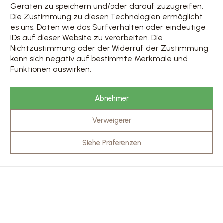
Geräten zu speichern und/oder darauf zuzugreifen.
Die Zustimmung zu diesen Technologien ermöglicht
NÜTZLICHE LINKS
es uns, Daten wie das Surfverhalten oder eindeutige
UNSERE PARTNER
IDs auf dieser Website zu verarbeiten. Die
PRO & PRESSEBEREICH
Nichtzustimmung oder der Widerruf der Zustimmung
kann sich negativ auf bestimmte Merkmale und
Funktionen auswirken.
ZEITPLAN
TOUS LES JOURS 7/7 DE 10H À 18H
Abnehmer
Jours d’ouverture sur le calendrier ci-dessous
Verweigerer
Chargement en cours…
PREISE & BUCHUNG
Siehe Präferenzen
BESUCHE
© Abbaye de Stavelot - website
scalp.agency