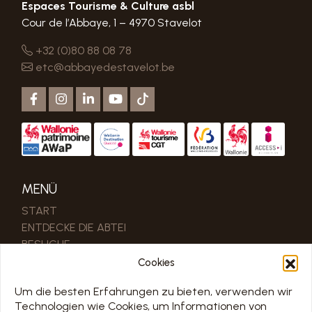
Espaces Tourisme & Culture asbl
Cour de l’Abbaye, 1 – 4970 Stavelot
+32 (0)80 88 08 78
etc@abbayedestavelot.be
MENÜ
START
ENTDECKE DIE ABTEI
BESUCHE
MEINEN BESUCH PLANEN
Cookies
MEETING
Um die besten Erfahrungen zu bieten, verwenden wir
MUSEUMSCAFÉ
Technologien wie Cookies, um Informationen von
KONTAKT